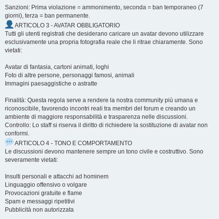
Sanzioni: Prima violazione = ammonimento, seconda = ban temporaneo (7
giorni), terza = ban permanente.
ARTICOLO 3 - AVATAR OBBLIGATORIO
Tutti gli utenti registrati che desiderano caricare un avatar devono utilizzare
esclusivamente una propria fotografia reale che li ritrae chiaramente. Sono
vietati:
Avatar di fantasia, cartoni animati, loghi
Foto di altre persone, personaggi famosi, animali
Immagini paesaggistiche o astratte
Finalità: Questa regola serve a rendere la nostra community più umana e
riconoscibile, favorendo incontri reali tra membri del forum e creando un
ambiente di maggiore responsabilità e trasparenza nelle discussioni.
Controllo: Lo staff si riserva il diritto di richiedere la sostituzione di avatar non
conformi.
ARTICOLO 4 - TONO E COMPORTAMENTO
Le discussioni devono mantenere sempre un tono civile e costruttivo. Sono
severamente vietati:
Insulti personali e attacchi ad hominem
Linguaggio offensivo o volgare
Provocazioni gratuite e flame
Spam e messaggi ripetitivi
Pubblicità non autorizzata