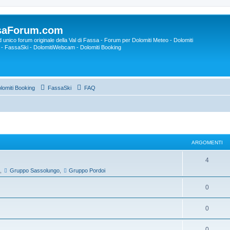
saForum.com
ed unico forum originale della Val di Fassa - Forum per Dolomiti Meteo - Dolomiti
- FassaSki - DolomitiWebcam - Dolomiti Booking
lomiti Booking
FassaSki
FAQ
ARGOMENTI
4
,
Gruppo Sassolungo
,
Gruppo Pordoi
0
0
0