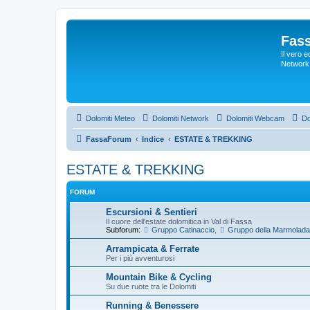
Fas
Il vero 
Network 
Dolomiti Meteo
Dolomiti Network
Dolomiti Webcam
Do
FassaForum
Indice
ESTATE & TREKKING
ESTATE & TREKKING
FORUM
Escursioni & Sentieri
Il cuore dell'estate dolomitica in Val di Fassa
Subforum:
Gruppo Catinaccio
,
Gruppo della Marmolada
Arrampicata & Ferrate
Per i più avventurosi
Mountain Bike & Cycling
Su due ruote tra le Dolomiti
Running & Benessere