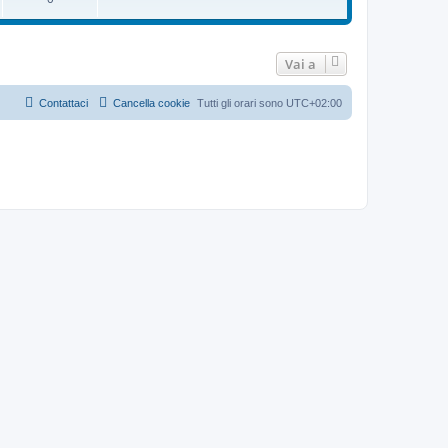
e
s
s
a
g
g
Vai a
i
o
Contattaci
Cancella cookie
Tutti gli orari sono
UTC+02:00