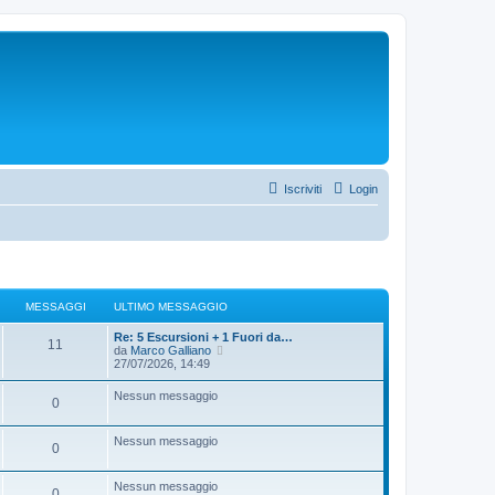
Iscriviti
Login
MESSAGGI
ULTIMO MESSAGGIO
Re: 5 Escursioni + 1 Fuori da…
11
V
da
Marco Galliano
e
27/07/2026, 14:49
d
i
Nessun messaggio
0
u
l
t
Nessun messaggio
i
0
m
o
m
Nessun messaggio
0