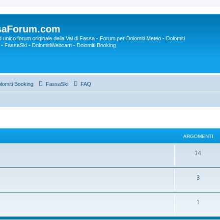
saForum.com
ed unico forum originale della Val di Fassa - Forum per Dolomiti Meteo - Dolomiti
- FassaSki - DolomitiWebcam - Dolomiti Booking
lomiti Booking
FassaSki
FAQ
ARGOMENTI
14
3
1