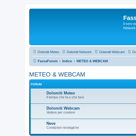
Fas
Il vero 
Network 
Dolomiti Meteo
Dolomiti Network
Dolomiti Webcam
Do
FassaForum
Indice
METEO & WEBCAM
METEO & WEBCAM
FORUM
Dolomiti Meteo
Il tempo che fa e che farà
Dolomiti Webcam
Vedere per credere
Neve
Condizioni nivologiche