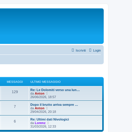
Iscriviti
Login
MESSAGGI
ULTIMO MESSAGGIO
Re: Le Dolomiti verso una lun…
129
V
da
Anton
e
26/06/2026, 18:57
d
i
Dopo il brutto arriva sempre …
7
u
V
da
Anton
l
e
29/04/2026, 20:18
t
d
i
i
Re: Ultimi dati Nivologici
6
m
u
V
da
Lorenz
o
l
e
31/03/2026, 12:33
m
t
d