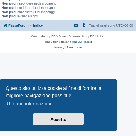
Non puoi
rispondere negli argomenti
Non puoi
modificare i tuoi messaggi
Non puoi
cancellare i tuoi messaggi
Non puoi
inviare allegati
FassaForum
Indice
Tutti gli orari sono
UTC+02:00
Creato da
phpBB
® Forum Software © phpBB Limited
Traduzione Italiana
phpBB-Italia.it
Privacy
|
Condizioni
Questo sito utilizza cookie al fine di fornire la
migliore navigazione possibile
Ulteriori informazioni
Accetto