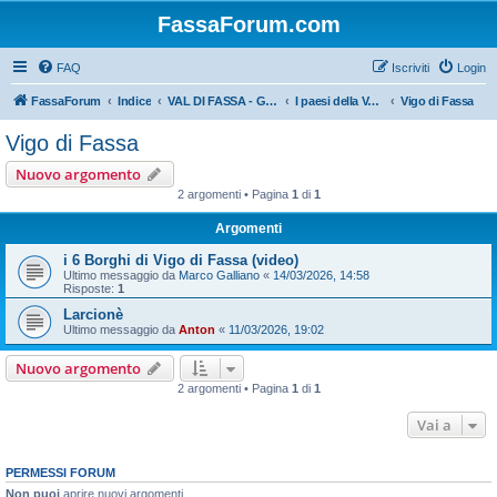
FassaForum.com
FAQ
Iscriviti
Login
FassaForum
Indice
VAL DI FASSA - GENERALE
I paesi della Val di Fassa
Vigo di Fassa
Vigo di Fassa
Nuovo argomento
2 argomenti • Pagina
1
di
1
Argomenti
i 6 Borghi di Vigo di Fassa (video)
Ultimo messaggio da
Marco Galliano
«
14/03/2026, 14:58
Risposte:
1
Larcionè
Ultimo messaggio da
Anton
«
11/03/2026, 19:02
Nuovo argomento
2 argomenti • Pagina
1
di
1
Vai a
PERMESSI FORUM
Non puoi
aprire nuovi argomenti